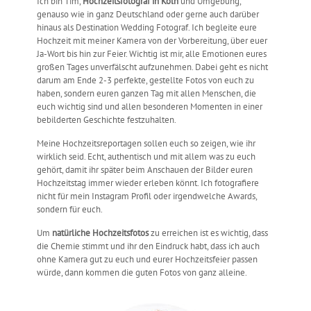
Ich bin Tim,
Hochzeitsfotograf in Köln
und Umgebung,
genauso wie in ganz Deutschland oder gerne auch darüber
hinaus als Destination Wedding Fotograf. Ich begleite eure
Hochzeit mit meiner Kamera von der Vorbereitung, über euer
Ja-Wort bis hin zur Feier. Wichtig ist mir, alle Emotionen eures
großen Tages unverfälscht aufzunehmen. Dabei geht es nicht
darum am Ende 2-3 perfekte, gestellte Fotos von euch zu
haben, sondern euren ganzen Tag mit allen Menschen, die
euch wichtig sind und allen besonderen Momenten in einer
bebilderten Geschichte festzuhalten.
Meine Hochzeitsreportagen sollen euch so zeigen, wie ihr
wirklich seid. Echt, authentisch und mit allem was zu euch
gehört, damit ihr später beim Anschauen der Bilder euren
Hochzeitstag immer wieder erleben könnt. Ich fotografiere
nicht für mein Instagram Profil oder irgendwelche Awards,
sondern für euch.
Um
natürliche Hochzeitsfotos
zu erreichen ist es wichtig, dass
die Chemie stimmt und ihr den Eindruck habt, dass ich auch
ohne Kamera gut zu euch und eurer Hochzeitsfeier passen
würde, dann kommen die guten Fotos von ganz alleine.