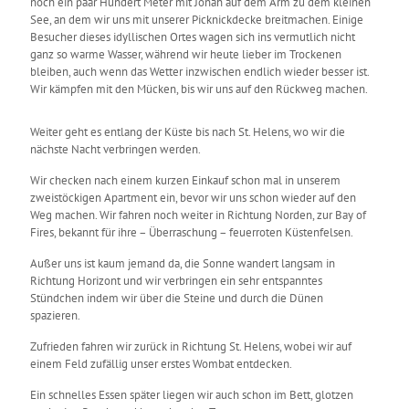
noch ein paar Hundert Meter mit Jonah auf dem Arm zu dem kleinen
See, an dem wir uns mit unserer Picknickdecke breitmachen. Einige
Besucher dieses idyllischen Ortes wagen sich ins vermutlich nicht
ganz so warme Wasser, während wir heute lieber im Trockenen
bleiben, auch wenn das Wetter inzwischen endlich wieder besser ist.
Wir kämpfen mit den Mücken, bis wir uns auf den Rückweg machen.
Weiter geht es entlang der Küste bis nach St. Helens, wo wir die
nächste Nacht verbringen werden.
Wir checken nach einem kurzen Einkauf schon mal in unserem
zweistöckigen Apartment ein, bevor wir uns schon wieder auf den
Weg machen. Wir fahren noch weiter in Richtung Norden, zur Bay of
Fires, bekannt für ihre – Überraschung – feuerroten Küstenfelsen.
Außer uns ist kaum jemand da, die Sonne wandert langsam in
Richtung Horizont und wir verbringen ein sehr entspanntes
Stündchen indem wir über die Steine und durch die Dünen
spazieren.
Zufrieden fahren wir zurück in Richtung St. Helens, wobei wir auf
einem Feld zufällig unser erstes Wombat entdecken.
Ein schnelles Essen später liegen wir auch schon im Bett, glotzen