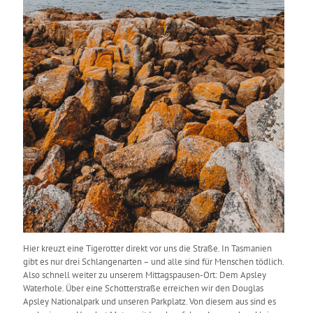
Hier kreuzt eine Tigerotter direkt vor uns die Straße. In Tasmanien
gibt es nur drei Schlangenarten – und alle sind für Menschen tödlich.
Also schnell weiter zu unserem Mittagspausen-Ort: Dem Apsley
Waterhole. Über eine Schotterstraße erreichen wir den Douglas
Apsley Nationalpark und unseren Parkplatz. Von diesem aus sind es