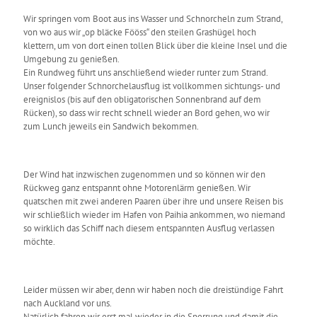
Wir springen vom Boot aus ins Wasser und Schnorcheln zum Strand,
von wo aus wir „op bläcke Fööss“ den steilen Grashügel hoch
klettern, um von dort einen tollen Blick über die kleine Insel und die
Umgebung zu genießen.
Ein Rundweg führt uns anschließend wieder runter zum Strand.
Unser folgender Schnorchelausflug ist vollkommen sichtungs- und
ereignislos (bis auf den obligatorischen Sonnenbrand auf dem
Rücken), so dass wir recht schnell wieder an Bord gehen, wo wir
zum Lunch jeweils ein Sandwich bekommen.
Der Wind hat inzwischen zugenommen und so können wir den
Rückweg ganz entspannt ohne Motorenlärm genießen. Wir
quatschen mit zwei anderen Paaren über ihre und unsere Reisen bis
wir schließlich wieder im Hafen von Paihia ankommen, wo niemand
so wirklich das Schiff nach diesem entspannten Ausflug verlassen
möchte.
Leider müssen wir aber, denn wir haben noch die dreistündige Fahrt
nach Auckland vor uns.
Natürlich fahren wir erst mal wieder in die Sperrung und damit die