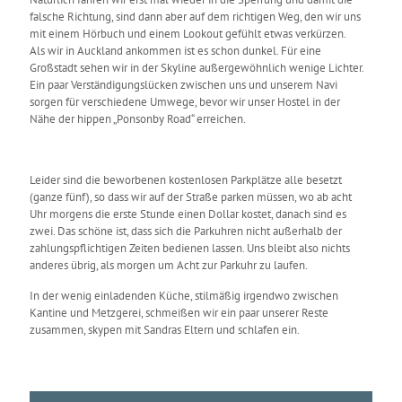
falsche Richtung, sind dann aber auf dem richtigen Weg, den wir uns
mit einem Hörbuch und einem Lookout gefühlt etwas verkürzen.
Als wir in Auckland ankommen ist es schon dunkel. Für eine
Großstadt sehen wir in der Skyline außergewöhnlich wenige Lichter.
Ein paar Verständigungslücken zwischen uns und unserem Navi
sorgen für verschiedene Umwege, bevor wir unser Hostel in der
Nähe der hippen „Ponsonby Road“ erreichen.
Leider sind die beworbenen kostenlosen Parkplätze alle besetzt
(ganze fünf), so dass wir auf der Straße parken müssen, wo ab acht
Uhr morgens die erste Stunde einen Dollar kostet, danach sind es
zwei. Das schöne ist, dass sich die Parkuhren nicht außerhalb der
zahlungspflichtigen Zeiten bedienen lassen. Uns bleibt also nichts
anderes übrig, als morgen um Acht zur Parkuhr zu laufen.
In der wenig einladenden Küche, stilmäßig irgendwo zwischen
Kantine und Metzgerei, schmeißen wir ein paar unserer Reste
zusammen, skypen mit Sandras Eltern und schlafen ein.