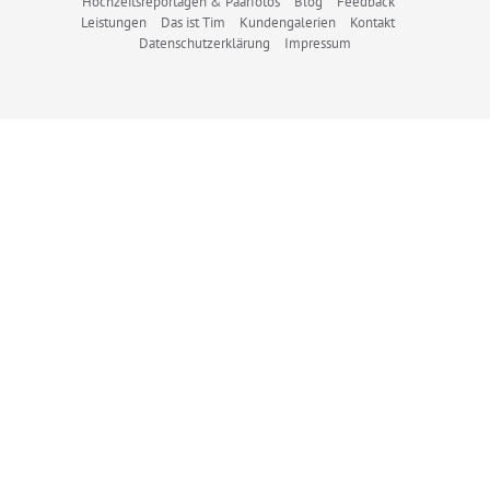
Hochzeitsreportagen & Paarfotos
Blog
Feedback
Leistungen
Das ist Tim
Kundengalerien
Kontakt
Datenschutzerklärung
Impressum