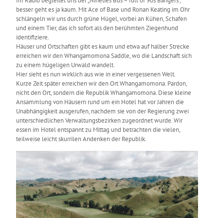
Im Radio begleitet uns der „Nineties Bus – full of 90s Bangers“,
besser geht es ja kaum. Mit Ace of Base und Ronan Keating im Ohr
schlängeln wir uns durch grüne Hügel, vorbei an Kühen, Schafen
und einem Tier, das ich sofort als den berühmten Ziegenhund
identifiziere.
Häuser und Ortschaften gibt es kaum und etwa auf halber Strecke
erreichen wir den Whangamomona Saddle, wo die Landschaft sich
zu einem hügeligen Urwald wandelt.
Hier sieht es nun wirklich aus wie in einer vergessenen Welt.
Kurze Zeit später erreichen wir den Ort Whangamomona. Pardon,
nicht den Ort, sondern die Republik Whangamomona. Diese kleine
Ansammlung von Häusern rund um ein Hotel hat vor Jahren die
Unabhängigkeit ausgerufen, nachdem sie von der Regierung zwei
unterschiedlichen Verwaltungsbezirken zugeordnet wurde. Wir
essen im Hotel entspannt zu Mittag und betrachten die vielen,
teilweise leicht skurrilen Andenken der Republik.