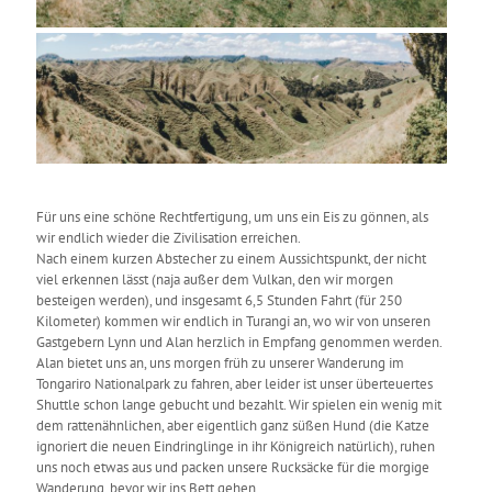
Für uns eine schöne Rechtfertigung, um uns ein Eis zu gönnen, als
wir endlich wieder die Zivilisation erreichen.
Nach einem kurzen Abstecher zu einem Aussichtspunkt, der nicht
viel erkennen lässt (naja außer dem Vulkan, den wir morgen
besteigen werden), und insgesamt 6,5 Stunden Fahrt (für 250
Kilometer) kommen wir endlich in Turangi an, wo wir von unseren
Gastgebern Lynn und Alan herzlich in Empfang genommen werden.
Alan bietet uns an, uns morgen früh zu unserer Wanderung im
Tongariro Nationalpark zu fahren, aber leider ist unser überteuertes
Shuttle schon lange gebucht und bezahlt. Wir spielen ein wenig mit
dem rattenähnlichen, aber eigentlich ganz süßen Hund (die Katze
ignoriert die neuen Eindringlinge in ihr Königreich natürlich), ruhen
uns noch etwas aus und packen unsere Rucksäcke für die morgige
Wanderung, bevor wir ins Bett gehen.