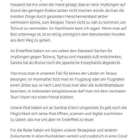
Hausarzt hat mir unter der Hand gesagt, dass er viele Impfungen auf
Grund des geringen Risikos selber nicht machen würde, da man die
meisten Dinge durch gesunden Menschenverstand selber
verhindern könne, zum Beispiel Tieren nicht zu nah zu kommen, um
Tollwut zu vermeiden. Im Nachhinein kann ich sagen: Wenn man auf
Bali unterwegs ist, ist es völlig unmöglich den streunenden Hunden
aus dem Weg zu gehen.
Im Endeffekt haben wir uns neben den Standard-Sachen für
Impfungen gegen Tollwut, Typhus und Hepatitis A/B entschieden,
Sandra hat als Bonus noch die japanische Enzephalitis abgedeckt.
Visa muss man in unserem Fall für keines der Länder im Voraus
besorgen. Im Normalfall füllt man im Flugzeug oder am Flughafen
einen Zettel aus. Je nach Land muss man aber die Aufenthaltsdauer
beachten, in Indonesien beispielsweise darf man mit dem normalen
Touri-Visum nur einen Monat bleiben.
Unsere Post haben wir an Sandras Eltern umgeleitet. Es gibt noch die
Möglichkeit sich seine Post öffnen, scannen und digital zuschicken
zu lassen, das war uns aber im Endeffekt zu teuer.
Für die Reise haben wir Kopien unserer Reisepässe und anderer
Dokumente in allen Rucksäcken verteilt und zusätzlich in eine Cloud