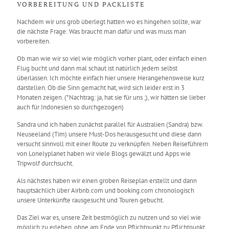
VORBEREITUNG UND PACKLISTE
Nachdem wir uns grob überlegt hatten wo es hingehen sollte, war
die nächste Frage: Was braucht man dafür und was muss man
vorbereiten.
Ob man wie wir so viel wie möglich vorher plant, oder einfach einen
Flug bucht und dann mal schaut ist natürlich jedem selbst
überlassen. Ich möchte einfach hier unsere Herangehensweise kurz
darstellen. Ob die Sinn gemacht hat, wird sich leider erst in 3
Monaten zeigen. (*Nachtrag: ja, hat sie für uns ;), wir hätten sie lieber
auch für Indonesien so durchgezogen)
Sandra und ich haben zunächst parallel für Australien (Sandra) bzw.
Neuseeland (Tim) unsere Must-Dos herausgesucht und diese dann
versucht sinnvoll mit einer Route zu verknüpfen. Neben Reiseführern
von Lonelyplanet haben wir viele Blogs gewälzt und Apps wie
Tripwolf durchsucht.
Als nächstes haben wir einen groben Reiseplan erstellt und dann
hauptsächlich über Airbnb.com und booking.com chronologisch
unsere Unterkünfte rausgesucht und Touren gebucht.
Das Ziel war es, unsere Zeit bestmöglich zu nutzen und so viel wie
möglich zu erleben, ohne am Ende von Pflichtpunkt zu Pflichtpunkt