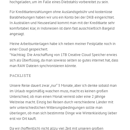
hochgeladen, um im Falle eines Diebstahls vorbereitet zu sein.
Für Kreditkartenzahlungen ohne Auslandsgebühr und kostenlose
Barabhebungen haben wir uns ein Konto bei der DKB eingerichtet.
In Australien und Neuseeland kommt man mit der Kreditkarte sehr
komfortabel klar, in Indonesien ist dann fast ausschließlich Bargeld
angesagt.
Meine Arbeitsunterlagen habe ich neben meiner Festplatte noch in
einer Cloud gespeichert.
*Nachtrag: Die Anschaffung von 1TB Creative Cloud Speicher erwies
sich als Überflüssig, da man sowieso selten so gutes internet hat, dass
man RAW Dateien synchronisieren könnte.
PACKLISTE
Unsere Reise dauert zwar „nur“ 3 Monate, aber ich denke sobald man
im Urlaub regelmäßig waschen muss, macht es keinen großen
Unterschied, ob man einen Monat verreist oder eine 2 jährige
Weltreise macht. Einzig bei Reisen durch verschiedene Länder mit
sehr unterschiedlichen Witterungsbedingungen sollte man
überlegen, ob man sich bestimmte Dinge wie Winterkleidung lieber
erst vor Ort kauft.
Da wir (hoffentlich) nicht allzu viel Zeit mit unseren großen