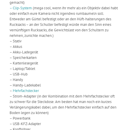
gemacht)
– Clip-System
(mega cool, wenn ihr mehr als ein Objektiv dabei habt
oder einfach eure Kamera nicht irgendwo rumbaumeln soll.
Entweder am Gürtel befestigt oder an den Hüft-halterungen des
Rucksacks – an der Schulter befestigt würde man den Sinn eines
vernünftigen Rucksacks, die Gewichtslast von den Schultern zu
nehmen, zunichte machen.)
– Stativ
– Akkus
– Akku-Ladegerät
– Speicherkarten
– Kartenlesegerät
– Laptop/Tablet
– USB-Hub
– Handy
– Handy-Ladekabel
–
Mehrfachstecker
– Strom-Adapter (in der Kombination mit dem Mehrfachstecker oft
zu schwer für die Steckdose. Am besten hat man noch ein kurzes
Verlängerungskabel dabei, um den Mehrfachstecker einfach auf den
Boden legen zu können)
– Powerbank
– USB-KFZ-Adapter
– Kopfhöhrer