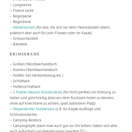
– Longsleeve
– Fleece Jacke
– Regenjacke
– Regenhose
– Wassersocken
(für alle, die sich vor dem Meeresboden ekeln,
praktisch aber auch für Leih-Flossen oder im Kayak)
– Schnorchelshirt
– Bandana
KRIMSKRAMS
– Großes Mikrofaserhandtuch
– Kleines Mikrofaserhandtuch
– Notfall-Set (Verbandszeug etc.)
– Schlafsack
– Hüttenschlafsack
–
5 Plastik-Vakuum-Kleidersäcke
(für mich perfekt um Ordnung zu
halten und gleichzeitig alles aus dem Rucksack holen zu können,
ohne auf Kriechtiere zu achten, spart außerdem Platz)
–
Wasserdichter Kleidersack
(z.B. für Kayak-Ausflüge und
Schmutzwäsche)
– Camping-Besteck
– Campingtöpfe (kann man auch gut vor Ort leihen, haben sich aber
auch außerhalb von Wanderungen bewährt 😉 )