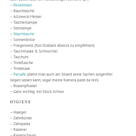
–
Reisekissen
– Bauchtasche
– Allzweck-Messer
– Taschenlampe
– Stirnlampe
–
Waschtasche
– Sonnenbrille
– Fliegennetz (fürs Outback absolut zu empfehlen)
– Tauchmaske & Schnorchel
– Tauchuhr
– Trinkflasche
– Trinkblase
–
Pacsafe
(damit man auch am Strand seine Sachen sorgenfrei
liegen lassen kann, sogar meine Kamera passt da rein)
– Blasenpflaster
– Ganz wichtig: ein Stück Schnur
HYGIENE
– Haargel
– Zahnbürste
– Zahnpasta
– Rasierer
– Rasierschaum