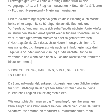
Mietwagen gebucht. Wir sind allerdings immer Blockweise
vorgegangen. Also z.B. Flug nach Australien -> Unterkünfte & Touren
-> Flug nach Neuseeland – Mietwagen Australien.
Man muss allerdings sagen: So gern ich diese Planung auch mache,
bei so einer langen Reise hört irgendwann die Euphorie und
Vorfreude auf und man muss sich aufraffen, die nächsten Unterkünfte
rauszusuchen. Dieser Punkt spricht wieder für eine spontane Suche
vor Ort, aber irgendwann muss es so oder so gemacht werden.
(*Nachtrag: So viel Zeit das auch zu Hause in Anspruch nimmt, für
uns war es deutlich besser, als wie nachher in Indonesien alle drei
Tage viele Stunden mit der Planung für die nächste Etappe zu
vertendeln und wenn dann noch W-Lan und Kreditkarten Probleme
hinzu kommen…)
VERSICHERUNG, IMPFUNG, VISA, GELD UND
INTERNET
Da Standard-Auslandskrankenschutzversicherungen üblicherweise
für bis zu 30-tägige Reisen greifen, haben wir für diese Tour eine
zusätzliche Langzeit-Police abgeschlossen.
Wie unterschiedlich man an das Thema Impfungen herangehen
kann, zeigten uns schon unsere beiden unterschiedlichen Hausärzte.
Sandra wurde empfohlen möglichst alles mitzunehmen, mein