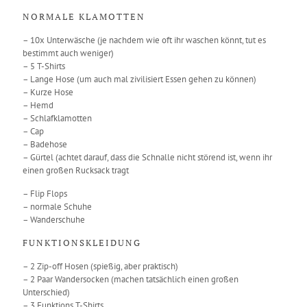
NORMALE KLAMOTTEN
– 10x Unterwäsche (je nachdem wie oft ihr waschen könnt, tut es
bestimmt auch weniger)
– 5 T-Shirts
– Lange Hose (um auch mal zivilisiert Essen gehen zu können)
– Kurze Hose
– Hemd
– Schlafklamotten
– Cap
– Badehose
– Gürtel (achtet darauf, dass die Schnalle nicht störend ist, wenn ihr
einen großen Rucksack tragt
– Flip Flops
– normale Schuhe
– Wanderschuhe
FUNKTIONSKLEIDUNG
– 2 Zip-off Hosen (spießig, aber praktisch)
– 2 Paar Wandersocken (machen tatsächlich einen großen
Unterschied)
– 3 Funktions T-Shirts