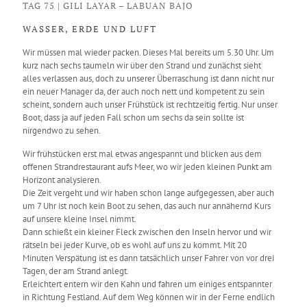
TAG 75 | GILI LAYAR – LABUAN BAJO
WASSER, ERDE UND LUFT
Wir müssen mal wieder packen. Dieses Mal bereits um 5.30 Uhr. Um
kurz nach sechs taumeln wir über den Strand und zunächst sieht
alles verlassen aus, doch zu unserer Überraschung ist dann nicht nur
ein neuer Manager da, der auch noch nett und kompetent zu sein
scheint, sondern auch unser Frühstück ist rechtzeitig fertig. Nur unser
Boot, dass ja auf jeden Fall schon um sechs da sein sollte ist
nirgendwo zu sehen.
Wir frühstücken erst mal etwas angespannt und blicken aus dem
offenen Strandrestaurant aufs Meer, wo wir jeden kleinen Punkt am
Horizont analysieren.
Die Zeit vergeht und wir haben schon lange aufgegessen, aber auch
um 7 Uhr ist noch kein Boot zu sehen, das auch nur annähernd Kurs
auf unsere kleine Insel nimmt.
Dann schießt ein kleiner Fleck zwischen den Inseln hervor und wir
rätseln bei jeder Kurve, ob es wohl auf uns zu kommt. Mit 20
Minuten Verspätung ist es dann tatsächlich unser Fahrer von vor drei
Tagen, der am Strand anlegt.
Erleichtert entern wir den Kahn und fahren um einiges entspannter
in Richtung Festland. Auf dem Weg können wir in der Ferne endlich