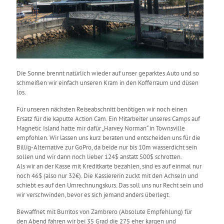
Die Sonne brennt natürlich wieder auf unser geparktes Auto und so
schmeißen wir einfach unseren Kram in den Kofferraum und düsen
los.
Für unseren nächsten Reiseabschnitt benötigen wir noch einen
Ersatz für die kaputte Action Cam. Ein Mitarbeiter unseres Camps auf
Magnetic Island hatte mir dafür „Harvey Norman“ in Townsville
empfohlen. Wir lassen uns kurz beraten und entscheiden uns für die
Billig-Alternative zur GoPro, da beide nur bis 10m wasserdicht sein
sollen und wir dann noch lieber 124$ anstatt 500$ schrotten.
Als wir an der Kasse mit Kreditkarte bezahlen, sind es auf einmal nur
noch 46$ (also nur 32€). Die Kassiererin zuckt mit den Achseln und
schiebt es auf den Umrechnungskurs. Das soll uns nur Recht sein und
wir verschwinden, bevor es sich jemand anders überlegt.
Bewaffnet mit Burritos von Zambrero (Absolute Empfehlung) für
den Abend fahren wir bei 35 Grad die 275 eher kargen und