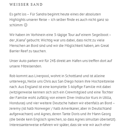
WEISSER SAND
Es geht los – Für Sandra beginnt heute eines der absoluten
Highlights unserer Reise – ich selber finde es auch nicht ganz so
schlimm 😉
Wir haben im Vorhinein eine 3-tägige Tour auf einem Segelboot –
der „Kiana“ gebucht. Wichtig war uns dabei, dass nicht zu viele
Menschen an Bord sind und wir die Möglichkeit haben, am Great
Barrier Reef zu tauchen.
Unser Auto parken wir für 24$ direkt am Hafen uns treffen dort auf
unsere Mitreisenden.
Rob kommt aus Liverpool, wohnt in Schottland und ist alleine
unterwegs, Nelle uns Chris aus San Diego holen ihre Hochzeitsreise
nach. Aus England ist eine komplette 5-köpfige Familie mit dabei
(witzigerweise kennen sich sich ein Crewmitglied und eine Tochter
der Familie wohl zufällig von einem Dive-Instructor Kurs in Utilla,
Honduras) und vier weitere Deutsche haben wir ebenfalls an Bord –
Jeremy (ist halb Norweger / halb Amerikaner, aber in Deutschland
aufgewachsen) und Agnes, deren Tante Doris und ihr Mann Georg
(die beide kein Englisch sprechen, so dass Agnes simultan übersetzt).
Interessanterweise erfahren wir später, dass sie wie wir auch eher