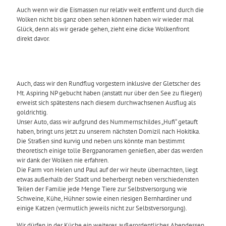
Auch wenn wir die Eismassen nur relativ weit entfernt und durch die
Wolken nicht bis ganz oben sehen können haben wir wieder mal
Glück, denn als wir gerade gehen, zieht eine dicke Wolkenfront
direkt davor.
Auch, dass wir den Rundflug vorgestern inklusive der Gletscher des
Mt. Aspiring NP gebucht haben (anstatt nur über den See zu fliegen)
erweist sich spätestens nach diesem durchwachsenen Ausflug als
goldrichtig.
Unser Auto, dass wir aufgrund des Nummernschildes „Hufi“ getauft
haben, bringt uns jetzt zu unserem nächsten Domizil nach Hokitika.
Die Straßen sind kurvig und neben uns könnte man bestimmt
theoretisch einige tolle Bergpanoramen genießen, aber das werden
wir dank der Wolken nie erfahren.
Die Farm von Helen und Paul auf der wir heute übernachten, liegt
etwas außerhalb der Stadt und beherbergt neben verschiedensten
Teilen der Familie jede Menge Tiere zur Selbstversorgung wie
Schweine, Kühe, Hühner sowie einen riesigen Bernhardiner und
einige Katzen (vermutlich jeweils nicht zur Selbstversorgung).
Wir dürfen in der Küche ein weiteres außerordentliches Abendessen