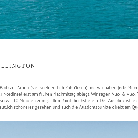
ELLINGTON
rb zur Arbeit (sie ist eigentlich Zahnärztin) und wir haben jede Meng
ur Nordinsel erst am frühen Nachmittag ablegt. Wir sagen Alex & Alex 
wo wir 10 Minuten zum „Cullen Point“ hochstiefeln. Der Ausblick ist lei
eutlich schöneres gesehen und auch die Aussichtspunkte direkt am Qu