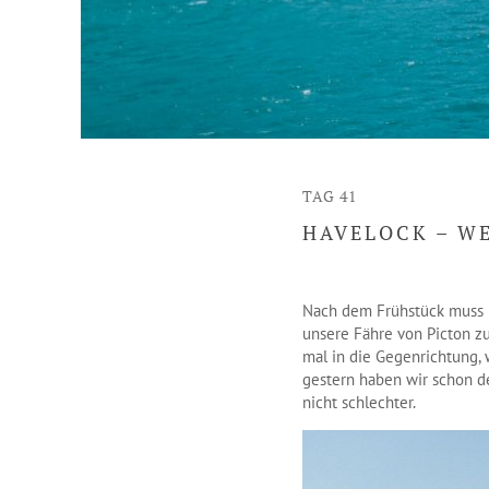
TAG 41
HAVELOCK – W
Nach dem Frühstück muss Ba
unsere Fähre von Picton z
mal in die Gegenrichtung, 
gestern haben wir schon d
nicht schlechter.